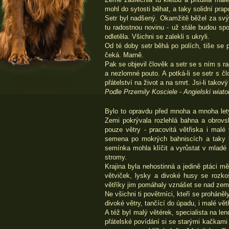
mohl do sytosti běhat, a taky solidní pra
Setr byl nadšený. Okamžitě běžel za svým
tu radostnou novinu - už stále budou spo
odletěla. Všichni se zalekli s ukryli.
Od té doby setr běhá po polích, tiše se 
čeká. Marně.
Pak se objevil člověk a setr se s ním s rad
a nezlomné pouto. A potká-li se setr s č
přátelství na život a na smrt. Jsi-li tako
Podle Przemily Kosciele - Angielski wiato
Bylo to opravdu před mnoha a mnoha lety.
Zemi pokrývala rozlehlá bahna a obrovs
pouze větry - pracovitá větřiska i malé
semena po mokrých bahniscích a taky b
semínka mohla klíčit a vyrůstat v mladé r
stromy.
Krajina byla nehostinná a jedině ptáci mě
větviček, lysky a divoké husy se rozko
větříky jim pomáhaly vznášet se nad zemí
Ne všichni ti povětrníci, kteří se proháněl
divoké větry, tančící do úpadu, i malé větř
A též byl malý větérek, specialista na le
přátelské povídání si se starými kačkami