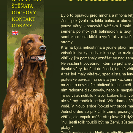
ŠTĚŇATA
ODCHOVY
Bylo to opravdu před mnoha a mnoha lety.
KONTAKT
Zemi pokrývala rozlehlá bahna a obrovs
ODKAZY
pouze větry - pracovitá větřiska i malé
semena po mokrých bahniscích a taky b
semínka mohla klíčit a vyrůstat v mladé r
stromy.
Krajina byla nehostinná a jedině ptáci mě
větviček, lysky a divoké husy se rozko
větříky jim pomáhaly vznášet se nad zemí
Ne všichni ti povětrníci, kteří se proháněl
divoké větry, tančící do úpadu, i malé větř
A též byl malý větérek, specialista na le
přátelské povídání si se starými kačkami
na zem a nevzhlížel obdivně k jejich peří
ním radostně diskutovaly, nebo jej naop
To se však nelíbilo královi Eolovi, králi
ale větrný rarášek nedbal. Vše darmo. Vě
vodě. V hloubi srdce (pokud vítr srdce má) 
Jednoho dne se přikrčil k zemi, pozorují
větřík, ale copak může vítr plavat? Když 
"nu, jestli tolik toužíš být na Zemi, zůst
ptáky!"
Země zaslechla tu kletbu a přitulila ma