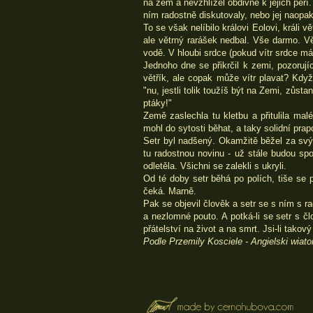
na zem a nevzhlížel obdivně k jejich peří
ním radostně diskutovaly, nebo jej naop
To se však nelíbilo královi Eolovi, králi
ale větrný rarášek nedbal. Vše darmo. Vě
vodě. V hloubi srdce (pokud vítr srdce má) 
Jednoho dne se přikrčil k zemi, pozorují
větřík, ale copak může vítr plavat? Když 
"nu, jestli tolik toužíš být na Zemi, zůst
ptáky!"
Země zaslechla tu kletbu a přitulila ma
mohl do sytosti běhat, a taky solidní pra
Setr byl nadšený. Okamžitě běžel za svým
tu radostnou novinu - už stále budou spo
odletěla. Všichni se zalekli s ukryli.
Od té doby setr běhá po polích, tiše se 
čeká. Marně.
Pak se objevil člověk a setr se s ním s rad
a nezlomné pouto. A potká-li se setr s č
přátelství na život a na smrt. Jsi-li tako
Podle Przemily Kosciele - Angielski wiato